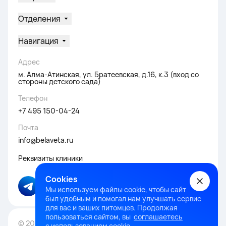
Отделения
Навигация
Адрес
м. Алма-Атинская, ул. Братеевская, д.16, к.3 (вход со
стороны детского сада)
Телефон
+7 495 150-04-24
Почта
info@belaveta.ru
Реквизиты клиники
Cookies
Мы используем файлы cookie, чтобы сайт
был удобным и помогал нам улучшать сервис
для вас и ваших питомцев. Продолжая
пользоваться сайтом, вы
соглашаетесь
© 2026 Белавета. Все права защищены.
с использованием cookie.