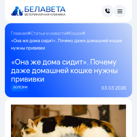
Главная
Статьи и новости
Кошки
«Она же дома сидит». Почему даже домашней кошке
нужны прививки
«Она же дома сидит». Почему
даже домашней кошке нужны
прививки
БОЛЕЗНИ
03.03.2026