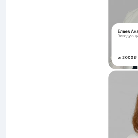
Елеев Ан
Заведующи
от 2 000 ₽