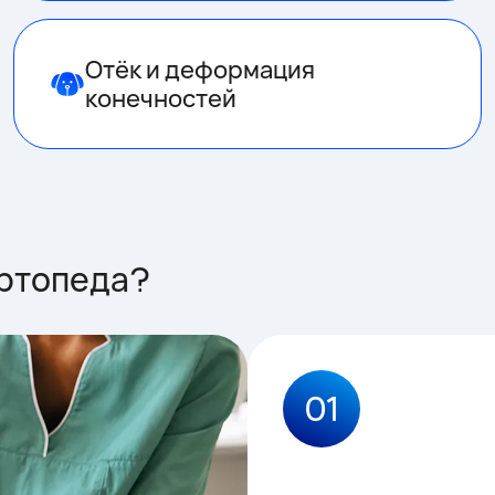
Отёк и деформация
конечностей
ортопеда?
01