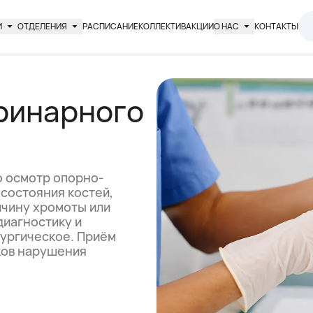
И
ОТДЕЛЕНИЯ
РАСПИСАНИЕ
КОЛЛЕКТИВ
АКЦИИ
О НАС
КОНТАКТЫ
ринарного
о осмотр опорно-
 состояния костей,
ичину хромоты или
диагностику и
рургическое. Приём
ков нарушения