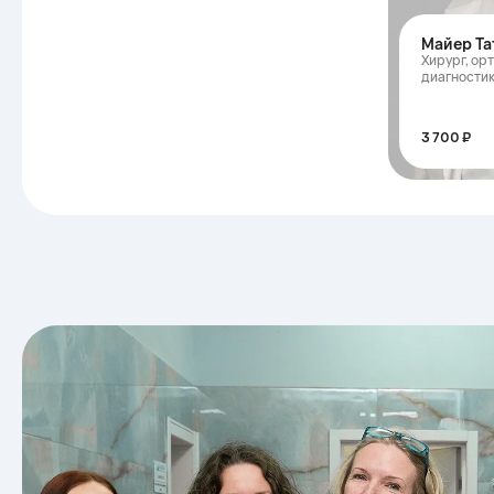
Майер Та
Хирург, ор
диагности
3 700 ₽