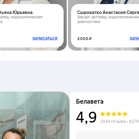
тьяна Юрьевна
Сыроватко Анастасия Серг
топед, эндоскопическая
Хирург, ортопед, эндоскопическа
ка
диагностика
ЗАПИСАТЬСЯ
2 000 ₽
ЗАП